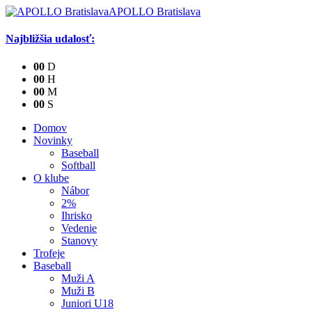
APOLLO Bratislava
Najbližšia udalosť:
0
0
D
0
0
H
0
0
M
0
0
S
Domov
Novinky
Baseball
Softball
O klube
Nábor
2%
Ihrisko
Vedenie
Stanovy
Trofeje
Baseball
Muži A
Muži B
Juniori U18