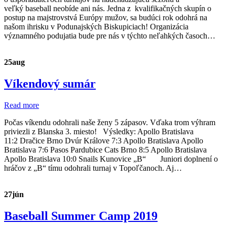
veľký baseball neobíde ani nás. Jedna z kvalifikačných skupín o
postup na majstrovstvá Európy mužov, sa budúci rok odohrá na
našom ihrisku v Podunajských Biskupiciach! Organizácia
významného podujatia bude pre nás v týchto neľahkých časoch…
25
aug
Víkendový sumár
Read more
Počas víkendu odohrali naše ženy 5 zápasov. Vďaka trom výhram
priviezli z Blanska 3. miesto! Výsledky: Apollo Bratislava
11:2 Dračice Brno Dvúr Králove 7:3 Apollo Bratislava Apollo
Bratislava 7:6 Pasos Pardubice Cats Brno 8:5 Apollo Bratislava
Apollo Bratislava 10:0 Snails Kunovice „B“ Juniori doplnení o
hráčov z „B“ tímu odohrali turnaj v Topoľčanoch. Aj…
27
jún
Baseball Summer Camp 2019