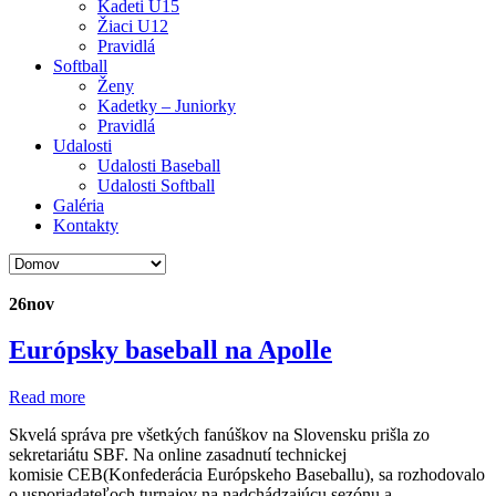
Kadeti U15
Žiaci U12
Pravidlá
Softball
Ženy
Kadetky – Juniorky
Pravidlá
Udalosti
Udalosti Baseball
Udalosti Softball
Galéria
Kontakty
26
nov
Európsky baseball na Apolle
Read more
Skvelá správa pre všetkých fanúškov na Slovensku prišla zo
sekretariátu SBF. Na online zasadnutí technickej
komisie CEB(Konfederácia Európskeho Baseballu), sa rozhodovalo
o usporiadateľoch turnajov na nadchádzajúcu sezónu a