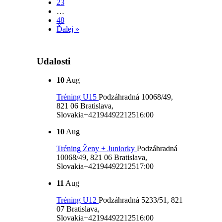
23
…
48
Ďalej »
Udalosti
10
Aug
Tréning U15
Podzáhradná 10068/49,
821 06 Bratislava,
Slovakia
+421944922125
16:00
10
Aug
Tréning Ženy + Juniorky
Podzáhradná
10068/49, 821 06 Bratislava,
Slovakia
+421944922125
17:00
11
Aug
Tréning U12
Podzáhradná 5233/51, 821
07 Bratislava,
Slovakia
+421944922125
16:00