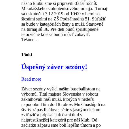
nášho klubu sme si pripravili ďaľší ročník
Mikulášskeho stolnotenisového turnaja. Turnaj
sa uskutoční 7.12.2019 od 10:00 v herni so
šiestimi stolmi na ZŠ Podzáhradná 51. Súťažiť
sa bude v kategóriách ženy a muži. Štartovné
na turnaj sú 3€. Pre deti budú spristupnené
telocvične kde sa budú môcť zabaviť.
Tešíme…
15
okt
Úspešný záver sezóny!
Read more
Záver sezóny vyšiel našim baseballistom na
výbornú. Titul majstra Slovenska v sobotu
zaknihovali naši muži, ktorých v nedeľu
napodobnil tím do 18 rokov. Muži nastúpili na
štvrtý zápas finálovej série s jasným cieľom
zvíťaziť a pripísať tak ôsmi titul v
najprestížnejšej kategórii pre náš klub. Od
začiatku zápasu sme boli lepším tímom a po