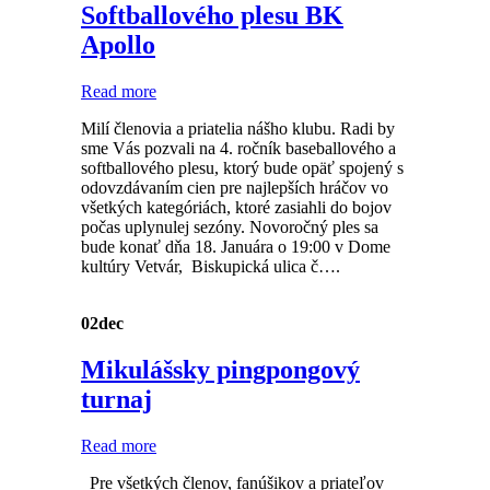
Softballového plesu BK
Apollo
Read more
Milí členovia a priatelia nášho klubu. Radi by
sme Vás pozvali na 4. ročník baseballového a
softballového plesu, ktorý bude opäť spojený s
odovzdávaním cien pre najlepších hráčov vo
všetkých kategóriách, ktoré zasiahli do bojov
počas uplynulej sezóny. Novoročný ples sa
bude konať dňa 18. Januára o 19:00 v Dome
kultúry Vetvár, Biskupická ulica č….
02
dec
Mikulášsky pingpongový
turnaj
Read more
Pre všetkých členov, fanúšikov a priateľov