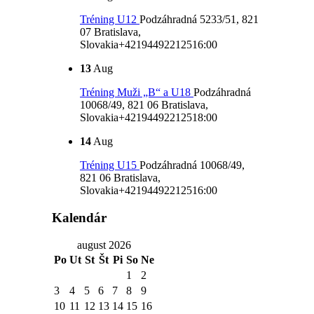
Tréning U12
Podzáhradná 5233/51, 821
07 Bratislava,
Slovakia
+421944922125
16:00
13
Aug
Tréning Muži „B“ a U18
Podzáhradná
10068/49, 821 06 Bratislava,
Slovakia
+421944922125
18:00
14
Aug
Tréning U15
Podzáhradná 10068/49,
821 06 Bratislava,
Slovakia
+421944922125
16:00
Kalendár
august 2026
Po
Ut
St
Št
Pi
So
Ne
1
2
3
4
5
6
7
8
9
10
11
12
13
14
15
16