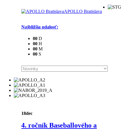
APOLLO Bratislava
Najbližšia udalosť:
0
0
D
0
0
H
0
0
M
0
0
S
18
dec
4. ročník Baseballového a