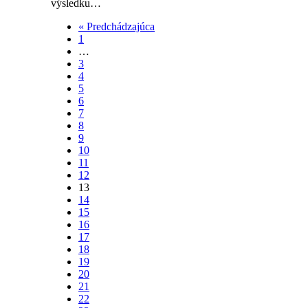
výsledku…
« Predchádzajúca
1
…
3
4
5
6
7
8
9
10
11
12
13
14
15
16
17
18
19
20
21
22