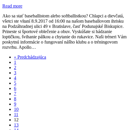
Read more
Ako sa stať baseballistom alebo softballistkou? Chlapci a dievčatá,
všetci ste vítaní 8.9.2017 od 16:00 na našom baseballovom ihrisku
na Podzáhradnej ulici 49 v Bratislave, časť Podunajské Biskupice.
Prineste si športové oblečenie a obuv. Vyskúšate si hádzanie
loptičkou, švihanie pálkou a chytanie do rukavice. Naši tréneri Vám
poskytnú informácie o fungovaní nášho klubu a o tréningovom
rozvrhu. Apollo…
« Predchádzajúca
1
2
3
4
5
6
7
8
9
10
11
12
13