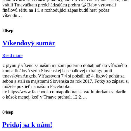
vrátili Trnaváčkam predchádzajúcu prehru 🙂 Baby vyrovnali
finálovú sériu na 1:1 a rozhodujúci zápas budú hrať počas
víkendu…
20
sep
Víkendový sumár
Read more
Uplynulý víkend sa našim mužom podarilo dotiahnuť do víťazného
konca finálovú sériu Slovenskej baseballovej extraligy proti
trnavským Angels. Víťazstvom 7:4 si poistili už 4. ligový pohár za
sebou a stali sa majstrami Slovenska za rok 2017. Fotky zo zápasu si
môžete pozrieť na našom Facebooku
tu: https://www.facebook.com/apollobratislava/ Juniorkám sa darilo
o kúsok menej, keď v Trnave prehrali 12:2….
04
sep
Pridaj sa k nám!