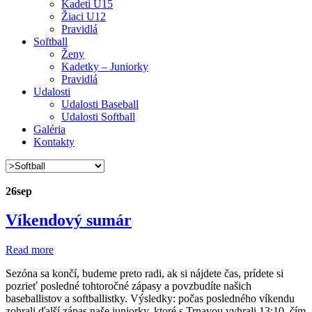
Kadeti U15
Žiaci U12
Pravidlá
Softball
Ženy
Kadetky – Juniorky
Pravidlá
Udalosti
Udalosti Baseball
Udalosti Softball
Galéria
Kontakty
26
sep
Víkendový sumár
Read more
Sezóna sa končí, budeme preto radi, ak si nájdete čas, prídete si
pozrieť posledné tohtoročné zápasy a povzbudíte našich
baseballistov a softballistky. Výsledky: počas posledného víkendu
zohrali ďalší zápas naše juniorky, ktoré s Trnavou vyhrali 13:10, čím