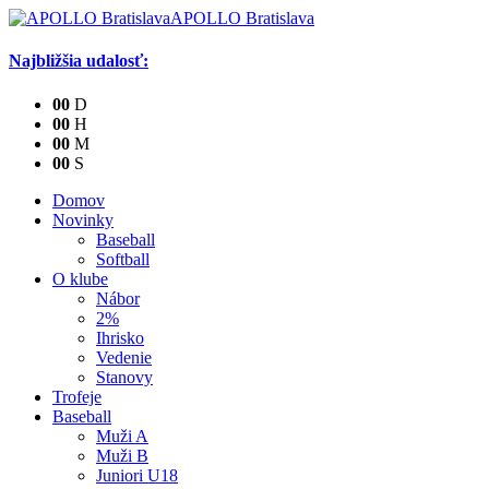
APOLLO Bratislava
Najbližšia udalosť:
0
0
D
0
0
H
0
0
M
0
0
S
Domov
Novinky
Baseball
Softball
O klube
Nábor
2%
Ihrisko
Vedenie
Stanovy
Trofeje
Baseball
Muži A
Muži B
Juniori U18