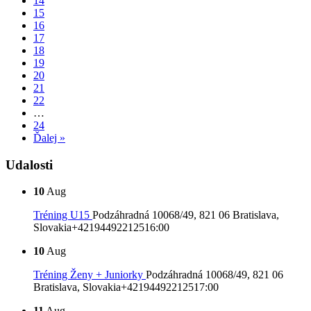
14
15
16
17
18
19
20
21
22
…
24
Ďalej »
Udalosti
10
Aug
Tréning U15
Podzáhradná 10068/49, 821 06 Bratislava,
Slovakia
+421944922125
16:00
10
Aug
Tréning Ženy + Juniorky
Podzáhradná 10068/49, 821 06
Bratislava, Slovakia
+421944922125
17:00
11
Aug