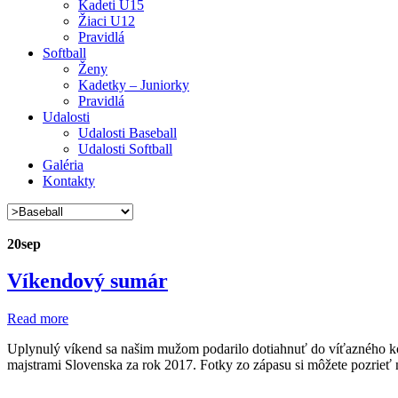
Kadeti U15
Žiaci U12
Pravidlá
Softball
Ženy
Kadetky – Juniorky
Pravidlá
Udalosti
Udalosti Baseball
Udalosti Softball
Galéria
Kontakty
20
sep
Víkendový sumár
Read more
Uplynulý víkend sa našim mužom podarilo dotiahnuť do víťazného konca
majstrami Slovenska za rok 2017. Fotky zo zápasu si môžete pozrieť