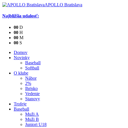
APOLLO Bratislava
Najbližšia udalosť:
0
0
D
0
0
H
0
0
M
0
0
S
Domov
Novinky
Baseball
Softball
O klube
Nábor
2%
Ihrisko
Vedenie
Stanovy
Trofeje
Baseball
Muži A
Muži B
Juniori U18