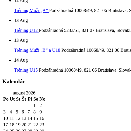
12
Aug
Tréning Muži „A“
Podzáhradná 10068/49, 821 06 Bratislava, 
13
Aug
Tréning U12
Podzáhradná 5233/51, 821 07 Bratislava, Slovaki
13
Aug
Tréning Muži „B“ a U18
Podzáhradná 10068/49, 821 06 Bratis
14
Aug
Tréning U15
Podzáhradná 10068/49, 821 06 Bratislava, Slovak
Kalendár
august 2026
Po
Ut
St
Št
Pi
So
Ne
1
2
3
4
5
6
7
8
9
10
11
12
13
14
15
16
17
18
19
20
21
22
23