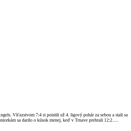
ls. Víťazstvom 7:4 si poistili už 4. ligový pohár za sebou a stali sa
uniorkám sa darilo o kúsok menej, keď v Trnave prehrali 12:2….