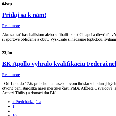
04
sep
Pridaj sa k nám!
Read more
Ako sa stať baseballistom alebo softballistkou? Chlapci a dievčatá, v
si športové oblečenie a obuv. Vyskúšate si hádzanie loptičkou, švih
23
jún
BK Apollo vyhralo kvalifikáciu Federačn
Read more
Od 12.6. do 17.6. prebehol na baseballovom ihrisku v Podunajských 
otvoriť pani starostka našej mestskej časti PhDr. Alžbeta Ožvaldov
Armazi Tbilisi) a domáci tím BK…
« Predchádzajúca
1
…
10