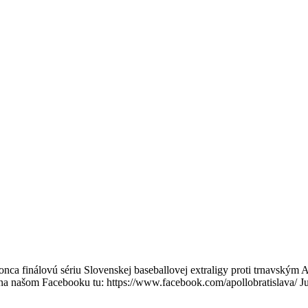
 finálovú sériu Slovenskej baseballovej extraligy proti trnavským Ange
 na našom Facebooku tu: https://www.facebook.com/apollobratislava/ J