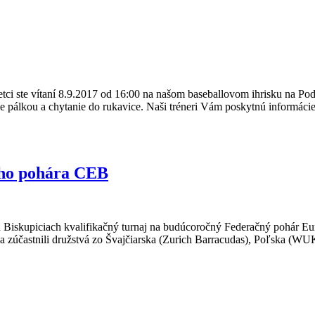
šetci ste vítaní 8.9.2017 od 16:00 na našom baseballovom ihrisku na Pod
anie pálkou a chytanie do rukavice. Naši tréneri Vám poskytnú informá
ého pohára CEB
Biskupiciach kvalifikačný turnaj na budúcoročný Federačný pohár Euró
á, sa zúčastnili družstvá zo Švajčiarska (Zurich Barracudas), Poľska