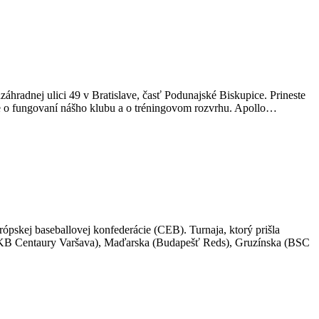
záhradnej ulici 49 v Bratislave, časť Podunajské Biskupice. Prineste
cie o fungovaní nášho klubu a o tréningovom rozvrhu. Apollo…
pskej baseballovej konfederácie (CEB). Turnaja, ktorý prišla
 (WUKB Centaury Varšava), Maďarska (Budapešť Reds), Gruzínska (BSC