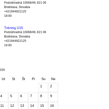
Podzáhradná 10068/49, 821 06
Bratislava, Slovakia
+421944922125
18:00
Tréning U15
Podzáhradná 10068/49, 821 06
Bratislava, Slovakia
+421944922125
16:00
2026
Ut
St
Št
Pi
So
Ne
1
2
4
5
6
7
8
9
11
12
13
14
15
16