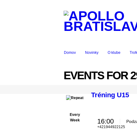
Domov
Novinky
O klube
Trof
EVENTS FOR 29
Tréning U15
Every
16:00
Week
Podzá
+421944922125