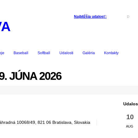
0
0
Najbližšia udalosť:
D
eje
Baseball
Softball
Udalosti
Galéria
Kontakty
. JÚNA 2026
Udalos
10
hradná 10068/49, 821 06 Bratislava, Slovakia
AUG