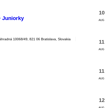
10
+ Juniorky
AUG
hradná 10068/49, 821 06 Bratislava, Slovakia
11
AUG
11
AUG
12
AUG