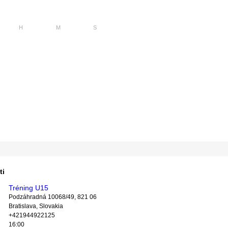
0
0
0
0
0
0
H
M
S
ti
Tréning U15
Podzáhradná 10068/49, 821 06
Bratislava, Slovakia
+421944922125
16:00