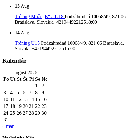
13
Aug
Tréning Muži „B“ a U18
Podzáhradná 10068/49, 821 06
Bratislava, Slovakia
+421944922125
18:00
14
Aug
Tréning U15
Podzáhradná 10068/49, 821 06 Bratislava,
Slovakia
+421944922125
16:00
Kalendár
august 2026
Po
Ut
St
Št
Pi
So
Ne
1
2
3
4
5
6
7
8
9
10
11
12
13
14
15
16
17
18
19
20
21
22
23
24
25
26
27
28
29
30
31
« mar