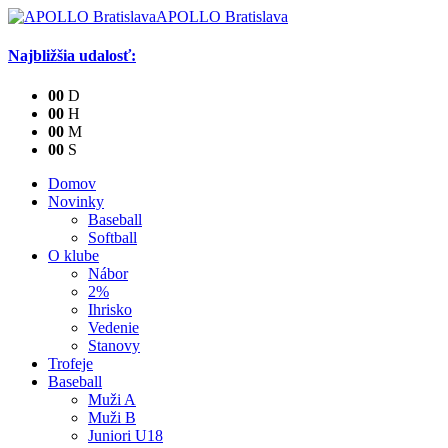
APOLLO Bratislava
Najbližšia udalosť:
0
0
D
0
0
H
0
0
M
0
0
S
Domov
Novinky
Baseball
Softball
O klube
Nábor
2%
Ihrisko
Vedenie
Stanovy
Trofeje
Baseball
Muži A
Muži B
Juniori U18