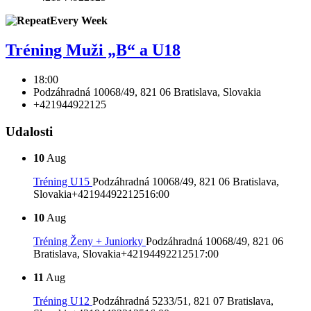
Every Week
Tréning Muži „B“ a U18
18:00
Podzáhradná 10068/49, 821 06 Bratislava, Slovakia
+421944922125
Udalosti
10
Aug
Tréning U15
Podzáhradná 10068/49, 821 06 Bratislava,
Slovakia
+421944922125
16:00
10
Aug
Tréning Ženy + Juniorky
Podzáhradná 10068/49, 821 06
Bratislava, Slovakia
+421944922125
17:00
11
Aug
Tréning U12
Podzáhradná 5233/51, 821 07 Bratislava,